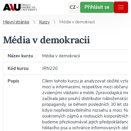
Přihlásit se
CZ
Hlavní stránka
Kurzy
Média v demokracii
Média v demokracii
Název kurzu
Média v demokracii
Kód kurzu
JRN220
Popis
Cílem tohoto kurzu je analyzovat složité vztah
mocí a informacemi, respektive mezi občany,
zvolenými vládami a médii. Zpravodajská médi
začínala jako pouhý distributor náboženských 
propagandy, se během posledních 30 let stala 
kdysi nepředstavitelného rozsahu a moci. Na
soukromých zájmů a rostoucích korporátních o
budeme přezkoumávat jejich předpokládanou r
hlídacího psa a ochránce informovaných obča