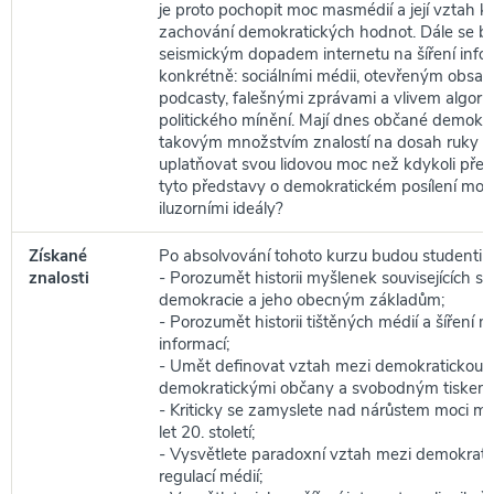
je proto pochopit moc masmédií a její vztah 
zachování demokratických hodnot. Dále se 
seismickým dopadem internetu na šíření infor
konkrétně: sociálními médii, otevřeným obsah
podcasty, falešnými zprávami a vlivem algorit
politického mínění. Mají dnes občané demokr
takovým množstvím znalostí na dosah ruky v
uplatňovat svou lidovou moc než kdykoli před
tyto představy o demokratickém posílení moc
iluzorními ideály?
Získané
Po absolvování tohoto kurzu budou studenti s
znalosti
- Porozumět historii myšlenek souvisejících 
demokracie a jeho obecným základům;
- Porozumět historii tištěných médií a šíření
informací;
- Umět definovat vztah mezi demokratickou v
demokratickými občany a svobodným tiskem
- Kriticky se zamyslete nad nárůstem moci m
let 20. století;
- Vysvětlete paradoxní vztah mezi demokrati
regulací médií;