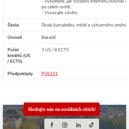
- Vysvětlete, jak rozšíření internetu ovlivnilo š
po celém světě;
- Vyvozujte závěry.
Škola
Škola žurnalistiky, médií a výtvarného umění
Úroveň
Bakalář
Počet
3 US / 6 ECTS
kreditů (US
/ ECTS)
Předpoklady
POS101
Sledujte nás na sociálních sítích!