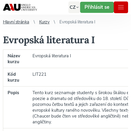
Přihlásit se
CZ
Hlavní stránka
Kurzy
Evropská literatura I
Evropská literatura I
Název
Evropská literatura I
kurzu
Kód
LIT221
kurzu
Popis
Tento kurz seznamuje studenty s širokou škálou e
poezie a dramatu od středověku do 18. století. Důr
pozornou četbu textů a jejich zařazení do kontextu
evropské kultury raného novověku. Všechny texty j
(Chaucer bude čten ve středověké angličtině) neb
angličtiny.