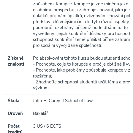
způsobem: Korupce. Korupce je zde míněna jako zn
osobnímu prospěchu a zahrnuje chování, jako je n
úplatků, přijímání úplatků, ovlivňování chování poli
představitelů vnějšími činiteli. Tyto různé aspekty
podrobně rozebrány, přičemž bude dbáno na to, a
vysvětleny i jejich konkrétní důsledky pro hospodář
schopnost konkrétní země přilákat přímé zahraničn
pro sociální vývoj dané společnosti.
Získané
Po absolvování tohoto kurzu budou studenti schop
znalosti
- Pochopte, co je to korupce a proč je obtížné ji vym
- Pochopte, jaké problémy způsobuje korupce v ze
rozšířená;
- Zhodnoťte schopnost studentů určit téma a prov
výzkum.
Škola
John H. Carey II School of Law
Úroveň
Bakalář
Počet
3 US / 6 ECTS
kreditů