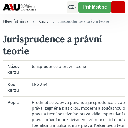
Přihlásit se
CZ
Hlavní stránka
Kurzy
Jurisprudence a právní teorie
Jurisprudence a právní
teorie
Název
Jurisprudence a právní teorie
kurzu
Kód
LEG254
kurzu
Popis
Předmět se zabývá povahou jurisprudence a západn
práva, zejména klasickou, moderní a současnou při
práva a teorií pozitivního práva, dále imperativní a 
práva, právním pozitivismem, vč. marxistické právní
liberalismu a utilitarismu v právu, Kelsenovou teori