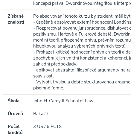
koncepcí práva, Dworkinovou integritou a interpret
Získané
Po absolvování tohoto kurzu by studenti měli být s
znalosti
- úspěšně absolvovat externí hodnocení Londýnské
- Rozpracovat povahu jurisprudence, diskutovat o
pozitivismu, Hartově a Fullerově debatě, Dworkinově
morální teorii, přirozeném právu, právním rozumu 
hloubkovou analýzu vybraných právních textů;
- Prokázat kritické hodnocení právních teorií a deb
zpochybní jejich vnitřní konzistenci a koherenci, jako
základní předpoklady;
- aplikovat abstraktní filozofické argumenty na re
souvislosti;
- Vytvořit trvalou a dobře strukturovanou argumenta
písemné formě.
Škola
John H. Carey II School of Law
Úroveň
Bakalář
Počet
3 US / 6 ECTS
kreditů