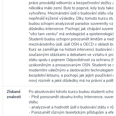
práce provádějí odborníci a bezpečnostní složky z
několika málo zemí. Bylo to poprvé, kdy byly tako
vytvořeny. Mezinárodní úsilí o budování státu vša
nepřináší kýžené výsledky. Díky tomuto kurzu stud
budou schopni analyzovat paradox suverenity vznik
důsledku intervence. Pochopí, jak chápání suverenit
"věci tam venku" má ontologické a epistemologick
Studenti budou schopni porozumět limitům a ned
mezinárodního úsilí, úsilí OSN a OECD v oblasti bud
Kurz se zaměřuje na historii intervencí, budování s
současnými otázkami a debatami ve vztahu k pra
státu spolu s pojmem Odpovědnost za ochranu (R
uzákoněným a prosazovaným OSN. Studenti se s
moderními válečnými a sledovacími technologiemi, 
bezpilotní letouny, a pochopí, jak jejich používání d
nový rozměr a jaké důsledky má na právní a politic
Získané
Po absolvování tohoto kurzu budou studenti schop
znalosti
- Plně porozumět obsahu knihy Intervence, suvere
státu;
- analyzovat a hodnotit úsilí o budování státu v r
- Porozumět různým teoretickým přístupům a efekt