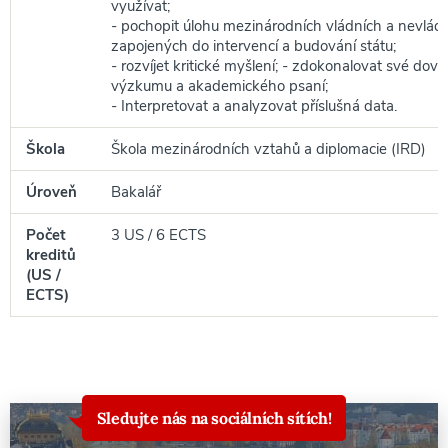
využívat;
- pochopit úlohu mezinárodních vládních a nevládní
zapojených do intervencí a budování státu;
- rozvíjet kritické myšlení; - zdokonalovat své dove
výzkumu a akademického psaní;
- Interpretovat a analyzovat příslušná data.
Škola
Škola mezinárodních vztahů a diplomacie (IRD)
Úroveň
Bakalář
Počet
3 US / 6 ECTS
kreditů
(US /
ECTS)
Sledujte nás na sociálních sítích!