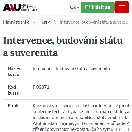
Přihlásit se
CZ
Hlavní stránka
Kurzy
Intervence, budování státu a suverenita
Intervence, budování státu
a suverenita
Název
Intervence, budování státu a suverenita
kurzu
Kód
POS371
kurzu
Popis
Kurz poskytuje široké znalosti o intervenci v prob
společnostech. Zabývá se tím, jak koalice států zas
následně obnovuje a rehabilituje státy zmítané konfl
Afghánistán. Zajímavým fenoménem v případě Af
zřízení provinčních rekonstrukčních týmů (PRT), k