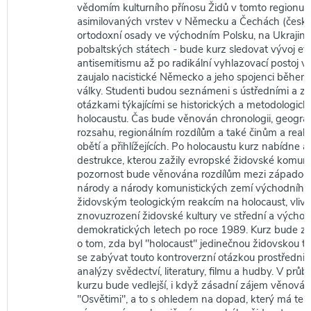
vědomím kulturního přínosu Židů v tomto regionu 
asimilovaných vrstev v Německu a Čechách (česk
ortodoxní osady ve východním Polsku, na Ukrajině
pobaltských státech - bude kurz sledovat vývoj e
antisemitismu až po radikální vyhlazovací postoj vů
zaujalo nacistické Německo a jeho spojenci během
války. Studenti budou seznámeni s ústředními a z
otázkami týkajícími se historických a metodologick
holocaustu. Čas bude věnován chronologii, geogra
rozsahu, regionálním rozdílům a také činům a reak
obětí a přihlížejících. Po holocaustu kurz nabídne a
destrukce, kterou zažily evropské židovské komunit
pozornost bude věnována rozdílům mezi západoe
národy a národy komunistických zemí východního b
židovským teologickým reakcím na holocaust, vlivu 
znovuzrození židovské kultury ve střední a východ
demokratických letech po roce 1989. Kurz bude z
o tom, zda byl "holocaust" jedinečnou židovskou tr
se zabývat touto kontroverzní otázkou prostřednic
analýzy svědectví, literatury, filmu a hudby. V prů
kurzu bude vedlejší, i když zásadní zájem věnován
"Osvětimi", a to s ohledem na dopad, který má ten