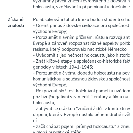
významný prvek zničení evropského židovstva n
holocaustu, vzdělávání a připomínání v dnešním sv
Získané
Po absolvování tohoto kurzu budou studenti schop
znalosti
- Ocenit přínos židovské civilizace pro společnost s
východní Evropy;
- Porozumět hlavním příčinám, růstu a rozvoji anti
Evropě a zároveň rozpoznat různé aspekty politi
rasismu, který podporovalo nacistické Německo;
- Uvědomit si jedinečnost holocaustu jako historické
- Znát klíčové etapy a společensko-historické fakt
genocidy v letech 1941-1945;
- Porozumět ničivému dopadu holocaustu na povál
komunistickou a současnou židovskou společnost v
východní Evropě;
- Rozpoznat složitost kolektivní paměti a uvědomit 
pozitivní/negativní vliv médií, literatury a filmu na
holocaustu;
- Zabývat se otázkou "zničení Židů" v kontextu v
utrpení, které v Evropě nastalo během druhé světo
ní;
- začít chápat pojem "průmysl holocaustu" a zneuž
v globální politické sféře;