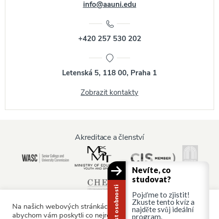
info@aauni.edu
+420 257 530 202
Letenská 5, 118 00, Praha 1
Zobrazit kontakty
Akreditace a členství
Nevíte, co
studovat?
Kariérní test osobnosti
Pojďme to zjistit!
Zkuste tento kvíz a
Na našich webových stránkách používáme soubory cookie,
najděte svůj ideální
abychom vám poskytli co nejrelevantnější služby tím, že si
program.