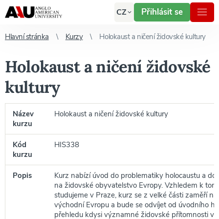
Přihlásit se
CZ
Hlavní stránka
Kurzy
Holokaust a ničení židovské kultury
Holokaust a ničení židovské
kultury
Název
Holokaust a ničení židovské kultury
kurzu
Kód
HIS338
kurzu
Popis
Kurz nabízí úvod do problematiky holocaustu a d
na židovské obyvatelstvo Evropy. Vzhledem k tomu
studujeme v Praze, kurz se z velké části zaměří na 
východní Evropu a bude se odvíjet od úvodního hi
přehledu kdysi významné židovské přítomnosti v t