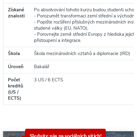
Získané
Po absolvování tohoto kurzu budou studenti schop
znalosti
- Porozumět transformaci zemí střední a východní
- Popište rozšíření příslušných mezinárodních insti
studené války (EU, NATO);
- Porovnejte země střední Evropy z hlediska jejich
přistoupení a integrace.
Škola
Škola mezinárodních vztahů a diplomacie (IRD)
Úroveň
Bakalář
Počet
3 US / 6 ECTS
kreditů
(US /
ECTS)
Sledujte nás na sociálních sítích!