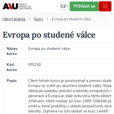
Přihlásit se
CZ
Hlavní stránka
Kurzy
Evropa po studené válce
Evropa po studené válce
Název
Evropa po studené válce
kurzu
Kód
IRS230
kurzu
Popis
Cílem tohoto kurzu je prozkoumat a pomoci stude
Evropu ve světě po skončení studené války. Stude
diktovala podobu, jednání a identitu evropských st
generace a Evropa je stále ovlivněna tímto dědictví
změnami, které nastaly po roce 1989. Důležité js
změny, které proběhly v oblasti bezpečnosti, ekon
identity. Zejména na tyto oblasti se kurz zaměří.