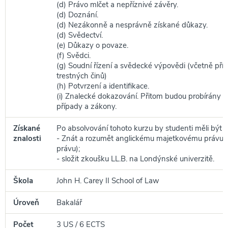
(d) Právo mlčet a nepříznivé závěry.
(d) Doznání.
(d) Nezákonně a nesprávně získané důkazy.
(d) Svědectví.
(e) Důkazy o povaze.
(f) Svědci.
(g) Soudní řízení a svědecké výpovědi (včetně pří
trestných činů)
(h) Potvrzení a identifikace.
(i) Znalecké dokazování. Přitom budou probírány r
případy a zákony.
Získané
Po absolvování tohoto kurzu by studenti měli být s
znalosti
- Znát a rozumět anglickému majetkovému práv
právu);
- složit zkoušku LL.B. na Londýnské univerzitě.
Škola
John H. Carey II School of Law
Úroveň
Bakalář
Počet
3 US / 6 ECTS