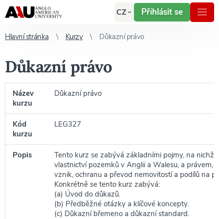
Přihlásit se
CZ
Hlavní stránka
Kurzy
Důkazní právo
Důkazní právo
Název
Důkazní právo
kurzu
Kód
LEG327
kurzu
Popis
Tento kurz se zabývá základními pojmy, na nichž 
vlastnictví pozemků v Anglii a Walesu, a právem, k
vznik, ochranu a převod nemovitostí a podílů na p
Konkrétně se tento kurz zabývá:
(a) Úvod do důkazů.
(b) Předběžné otázky a klíčové koncepty.
(c) Důkazní břemeno a důkazní standard.