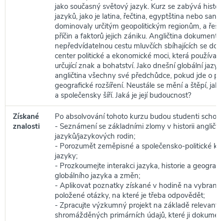
jako současný světový jazyk. Kurz se zabývá histor
jazyků, jako je latina, řečtina, egyptština nebo sans
dominovaly určitým geopolitickým regionům, a řeší
příčin a faktorů jejich zániku. Angličtina dokument
nepředvídatelnou cestu mluvčích sbíhajících se do
center politické a ekonomické moci, která používají 
určující znak a bohatství. Jako dnešní globální jaz
angličtina všechny své předchůdce, pokud jde o p
geografické rozšíření. Neustále se mění a štěpí, jak
a společensky šíří. Jaká je její budoucnost?
Získané
Po absolvování tohoto kurzu budou studenti schop
znalosti
- Seznámení se základními zlomy v historii angličti
jazyků/jazykových rodin;
- Porozumět zeměpisné a společensko-politické kr
jazyky;
- Prozkoumejte interakci jazyka, historie a geograf
globálního jazyka a změn;
- Aplikovat poznatky získané v hodině na vybran
položené otázky, na které je třeba odpovědět;
- Zpracujte výzkumný projekt na základě relevantní
shromážděných primárních údajů, které ji dokument