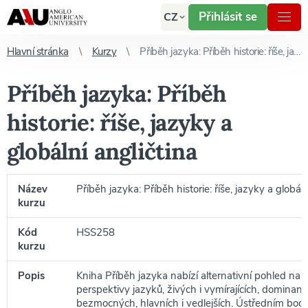
Přihlásit se
CZ
Hlavní stránka
Kurzy
Příběh jazyka: Příběh historie: říše, jazyky a globální angličtina
Příběh jazyka: Příběh
historie: říše, jazyky a
globální angličtina
Název
Příběh jazyka: Příběh historie: říše, jazyky a globáln
kurzu
Kód
HSS258
kurzu
Popis
Kniha Příběh jazyka nabízí alternativní pohled na 
perspektivy jazyků, živých i vymírajících, dominantn
bezmocných, hlavních i vedlejších. Ústředním bode