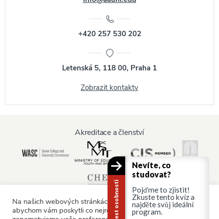
+420 257 530 202
Letenská 5, 118 00, Praha 1
Zobrazit kontakty
Akreditace a členství
Nevíte, co
studovat?
Kariérní test osobnosti
Pojďme to zjistit!
Zkuste tento kvíz a
Na našich webových stránkách používáme soubory cookie,
najděte svůj ideální
abychom vám poskytli co nejrelevantnější služby tím, že si
program.