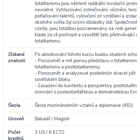
totalitarismu jsou některé radikální revoluční prom
nevratné. Vyhlazování, zotročování, věznění, teror,
potlačování talentů, vyloučení ze vzdělání a izolac
okolního světa žijí svými důsledky dál. Společnosti, 
vzešly, jsou totalitou poznamenány na celé generac
klade za cíl pochopit a vysvětlit tato přetrvávající d
totalitarismu.
Získané
Po absolvování tohoto kurzu budou studenti schop
znalosti
- Porozumět a mít jasnou představu o totalitarism
totalitarismu a posttotalitarismu;
- Porozumět a analyzovat posledních dvacet pět l
sovětském bloku;
- Zasazení do kontextu a perspektivy posttotalitní
srovnání s postautoritářskou a demokratickou Evro
Škola
Škola mezinárodních vztahů a diplomacie (IRD)
Úroveň
Bakalář / Magistr
Počet
3 US / 6 ECTS
kreditů