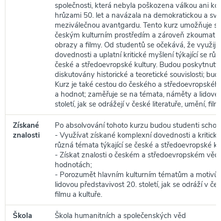
společnosti, která nebyla poškozena válkou ani ko
hrůzami 50. let a navázala na demokratickou a sv
meziválečnou avantgardu. Tento kurz umožňuje se
českým kulturním prostředím a zároveň zkoumat au
obrazy a filmy. Od studentů se očekává, že využijí
dovednosti a uplatní kritické myšlení týkající se r
české a středoevropské kultury. Budou poskytnut
diskutovány historické a teoretické souvislosti; bud
Kurz je také cestou do českého a středoevropskéh
a hodnot; zaměřuje se na témata, náměty a lidové
století, jak se odrážejí v české literatuře, umění, film
Získané
Po absolvování tohoto kurzu budou studenti schop
znalosti
- Využívat získané komplexní dovednosti a kritick
různá témata týkající se české a středoevropské kul
- Získat znalosti o českém a středoevropském vědo
hodnotách;
- Porozumět hlavním kulturním tématům a motivů
lidovou představivost 20. století, jak se odráží v čes
filmu a kultuře.
Škola
Škola humanitních a společenských věd