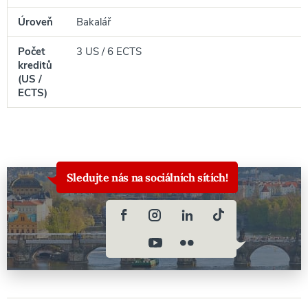
Úroveň
Bakalář
Počet
3 US / 6 ECTS
kreditů
(US /
ECTS)
Sledujte nás na sociálních sítích!