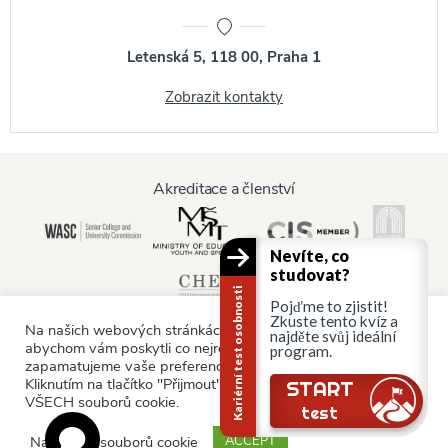
Letenská 5, 118 00, Praha 1
Zobrazit kontakty
Akreditace a členství
Nevíte, co
studovat?
Kariérní test osobnosti
Pojďme to zjistit!
Zkuste tento kvíz a
Na našich webových stránkách používáme soubory cookie,
najděte svůj ideální
abychom vám poskytli co nejrelevantnější služby tím, že si
program.
zapamatujeme vaše preference a opakované návštěvy.
Informace pro:
Kliknutím na tlačítko "Přijmout" souhlasíte s používáním
START
VŠECH souborů cookie.
Rodiče a rodina
test
Nastavení souborů cookie
ACCEPT