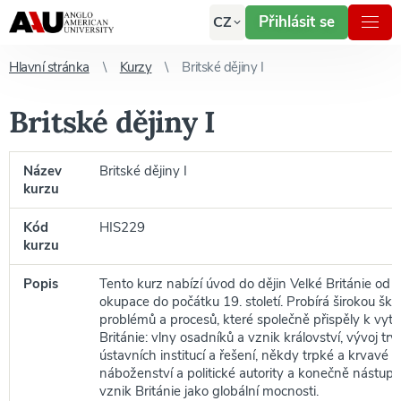
Přihlásit se
CZ
Hlavní stránka
Kurzy
Britské dějiny I
Britské dějiny I
Název
Britské dějiny I
kurzu
Kód
HIS229
kurzu
Popis
Tento kurz nabízí úvod do dějin Velké Británie od 
okupace do počátku 19. století. Probírá širokou šká
problémů a procesů, které společně přispěly k vyt
Británie: vlny osadníků a vznik království, vývoj tr
ústavních institucí a řešení, někdy trpké a krvavé 
náboženství a politické autority a konečně nástup i
vznik Británie jako globální mocnosti.