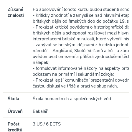
Získané
Po absolvování tohoto kurzu budou studenti schop
znalosti
- Kriticky zhodnotí a zamyslí se nad hlavními etap
britských dějin od římských dob do počátku 19. stol
- Prokázat kritické povědomí o historiografické disk
britských dějin a schopnost rozlišovat mezi hlavní
interpretacemi britské minulosti, které vytvořili histor
- zabývat se britskými dějinami z hlediska jednotliv
národů" - Angličanů, Skotů, Velšanů a Irů - a zárov
uvědomovat omezení a přílišná zjednodušení těch
nálepek;
- formulovat informované názory na aspekty britsk
odkazem na primární i sekundární zdroje;
- Prokázat lepší komunikační prezentační dovedno
častou diskusí ve třídě a prací ve skupinách.
Škola
Škola humanitních a společenských věd
Úroveň
Bakalář
Počet
3 US / 6 ECTS
kreditů