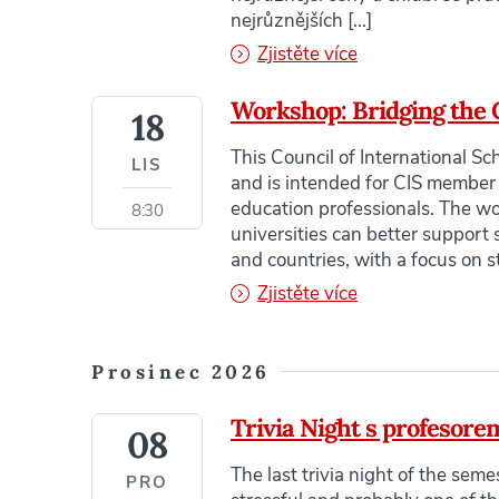
nejrůznějších [...]
Zjistěte více
Workshop: Bridging the 
18
This Council of International Sc
LIS
and is intended for CIS member s
education professionals. The w
8:30
universities can better support 
and countries, with a focus on s
Zjistěte více
Prosinec 2026
Trivia Night s profesor
08
The last trivia night of the sem
PRO