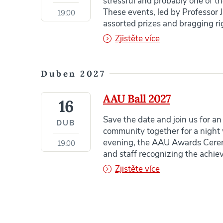
stressful and probably one of t
These events, led by Professor J
19:00
assorted prizes and bragging rig
Zjistěte více
Duben 2027
AAU Ball 2027
16
Save the date and join us for an
DUB
community together for a night 
evening, the AAU Awards Ceremo
19:00
and staff recognizing the achie
Zjistěte více