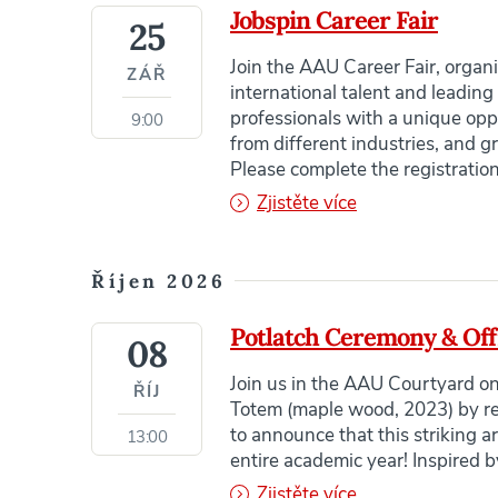
Jobspin Career Fair
25
Join the AAU Career Fair, organ
ZÁŘ
international talent and leadin
professionals with a unique opp
9:00
from different industries, and g
Please complete the registratio
Zjistěte více
Říjen 2026
Potlatch Ceremony & Offi
08
Join us in the AAU Courtyard on 
ŘÍJ
Totem (maple wood, 2023) by re
to announce that this striking a
13:00
entire academic year! Inspired b
Zjistěte více