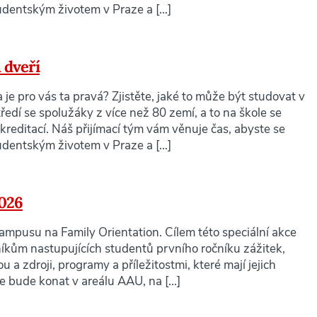
udentským životem v Praze a [...]
 dveří
 je pro vás ta pravá? Zjistěte, jaké to může být studovat v
edí se spolužáky z více než 80 zemí, a to na škole se
reditací. Náš přijímací tým vám věnuje čas, abyste se
udentským životem v Praze a [...]
2026
mpusu na Family Orientation. Cílem této speciální akce
íkům nastupujících studentů prvního ročníku zážitek,
 a zdroji, programy a příležitostmi, které mají jejich
e bude konat v areálu AAU, na [...]