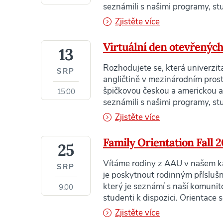
seznámili s našimi programy, st
Zjistěte více
Virtuální den otevřených
13
Rozhodujete se, která univerzita
SRP
angličtině v mezinárodním prostř
špičkovou českou a americkou ak
15:00
seznámili s našimi programy, st
Zjistěte více
Family Orientation Fall 
25
Vítáme rodiny z AAU v našem ka
SRP
je poskytnout rodinným příslušn
který je seznámí s naší komunitou
9:00
studenti k dispozici. Orientace s
Zjistěte více