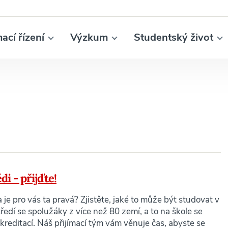
mací řízení
Výzkum
Studentský život
i - přijďte!
 je pro vás ta pravá? Zjistěte, jaké to může být studovat v
edí se spolužáky z více než 80 zemí, a to na škole se
reditací. Náš přijímací tým vám věnuje čas, abyste se