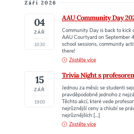
Září 2026
AAU Community Day 20
04
Community Day is back to kick o
ZÁŘ
AAU Courtyard on September 4, 2
school sessions, community activ
10:30
there!
Zjistěte více
Trivia Night s profesor
15
Jednou za měsíc se studenti sej
ZÁŘ
pravděpodobně jednoho z nejzáb
Těchto akcí, které vede profesor 
19:00
nejrůznější ceny a chlubí se pr
nejrůznějších [...]
Zjistěte více