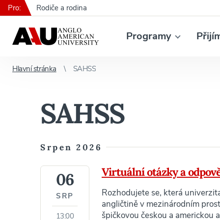
Pro:
Rodiče a rodina
Programy
Přijí
Hlavní stránka
SAHSS
SAHSS
Srpen 2026
Virtuální otázky a odpověd
06
Rozhodujete se, která univerzita
SRP
angličtině v mezinárodním prostř
špičkovou českou a americkou ak
13:00