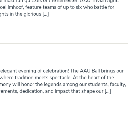
he most fun quizzes of the semester: AAU Trivia Night.
oel Imhoof, feature teams of up to six who battle for
hts in the glorious […]
 elegant evening of celebration! The AAU Ball brings our
where tradition meets spectacle. At the heart of the
ny will honor the legends among our students, faculty,
vements, dedication, and impact that shape our […]