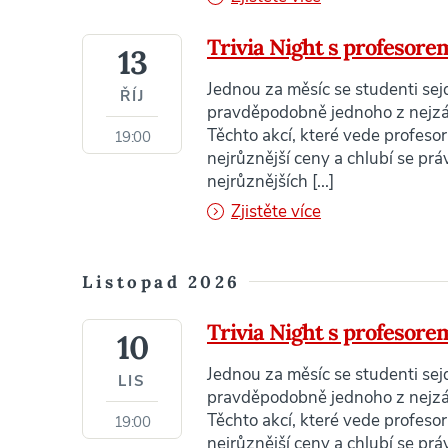
Trivia Night s profesor
13
Jednou za měsíc se studenti sej
ŘÍJ
pravděpodobně jednoho z nejzáb
Těchto akcí, které vede profesor 
19:00
nejrůznější ceny a chlubí se pr
nejrůznějších [...]
Zjistěte více
Listopad 2026
Trivia Night s profesor
10
Jednou za měsíc se studenti sej
LIS
pravděpodobně jednoho z nejzáb
Těchto akcí, které vede profesor 
19:00
nejrůznější ceny a chlubí se pr