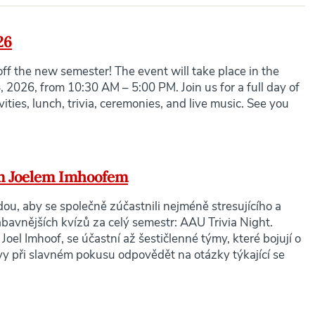
26
ff the new semester! The event will take place in the
026, from 10:30 AM – 5:00 PM. Join us for a full day of
ities, lunch, trivia, ceremonies, and live music. See you
em Joelem Imhoofem
dou, aby se společně zúčastnili nejméně stresujícího a
avnějších kvízů za celý semestr: AAU Trivia Night.
Joel Imhoof, se účastní až šestičlenné týmy, které bojují o
ávy při slavném pokusu odpovědět na otázky týkající se