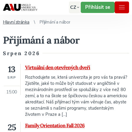
Přihlásit se
CZ
Hlavní stránka
Přijímání a nábor
Přijímání a nábor
Srpen 2026
13
Virtuální den otevřených dveří
Rozhodujete se, která univerzita je pro vás ta pravá?
SRP
Zjistěte, jaké to může být studovat v angličtině v
mezinárodním prostředí se spolužáky z více než 80
15:00
zemí, a to na škole se špičkovou českou a americkou
akreditací. Náš přijímací tým vám věnuje čas, abyste
se seznámili s našimi programy, studentským
životem v Praze a [...]
25
Family Orientation Fall 2026