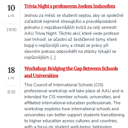
10
Trivia Night s profesorem Joelem Imhoofem
Jednou za měsíc se studenti sejdou, aby se společně
LIS
zúčastnili nejméně stresujícího a pravděpodobně
jednoho z nejzábavnějších kvízů za celý semestr:
19:00
AAU Trivia Night. Těchto akcí, které vede profesor
Joel Imhoof, se účastní až šestičlenné týmy, které
bojují o nejrůznější ceny a chlubí se právy při
slavném pokusu odpovědět na otázky týkající se
nejrůznějších [...]
18
Workshop: Bridging the Gap Between Schools
and Universities
LIS
This Council of International Schools (CIS)
professional workshop will take place at AAU and is
8:30
intended for CIS member schools, universities, and
affiliated international education professionals. The
workshop explores how international schools and
universities can better support students transitioning
to higher education across cultures and countries,
with a focus on student well-being, belonging,