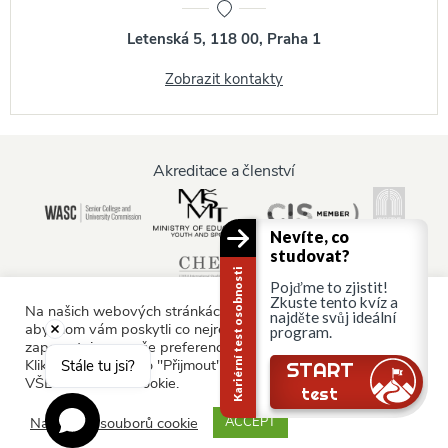
Letenská 5, 118 00, Praha 1
Zobrazit kontakty
Akreditace a členství
Nevíte, co
studovat?
Kariérní test osobnosti
Pojďme to zjistit!
Zkuste tento kvíz a
Na našich webových stránkách používáme soubory cookie,
najděte svůj ideální
abychom vám poskytli co nejrelevantnější služby tím, že si
program.
zapamatujeme vaše preference a opakované návštěvy.
Informace pro:
Kliknutím na tlačítko "Přijmout" souhlasíte s používáním
Stále tu jsi?
START
VŠECH souborů cookie.
Rodiče a rodina
test
Nastavení souborů cookie
ACCEPT
© AAU Prague 2015 - 2026 All rights reserved.