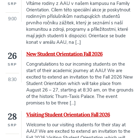
Vítáme rodiny z AAU v našem kampusu na Family
SRP
Orientation. Cílem této speciální akce je poskytnout
rodinným příslušníkům nastupujících studentů
9:00
prvního ročníku zážitek, který je seznámí s naší
komunitou a zdroji, programy a příležitostmi, které
mají jejich studenti k dispozici. Orientace se bude
konat v areálu AAU, na [...]
26
New Student Orientation Fall 2026
Congratulations to our incoming students on the
SRP
start of their academic journey at AAU! We are
excited to extend an invitation to the Fall 2026 New
8:30
Student Orientation which will take place from
August 26 – 27, starting at 8:30 am, on the grounds
of the historic Thurn-Taxis Palace. The event
promises to be three […]
28
Visiting Student Orientation Fall 2026
Welcome to our visiting students for their stay at
SRP
AAU! We are excited to extend an invitation to the
Fall 2026 Visiting Student Orientation which will