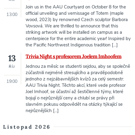
Join us in the AAU Courtyard on October 8 for the
official unveiling and vernissage of Totem (maple
13:00
wood, 2023) by renowned Czech sculptor Barbora
Vovsová. We are thrilled to announce that this
striking artwork will be installed on campus as a
centerpiece for the entire academic year! Inspired by
the Pacific Northwest Indigenous tradition […]
13
Trivia Night s profesorem Joelem Imhoofem
Jednou za měsíc se studenti sejdou, aby se společně
ŘÍJ
zúčastnili nejméně stresujícího a pravděpodobně
jednoho z nejzábavnějších kvízů za celý semestr:
19:00
AAU Trivia Night. Těchto akcí, které vede profesor
Joel Imhoof, se účastní až šestičlenné týmy, které
bojují o nejrůznější ceny a chlubí se právy při
slavném pokusu odpovědět na otázky týkající se
nejrůznějších [...]
Listopad 2026