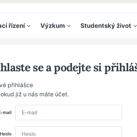
ací řízení
Výzkum
Studentský život
hlaste se a podejte si přihl
své přihlášce
pokud již u nás máte účet.
E-mail
Heslo