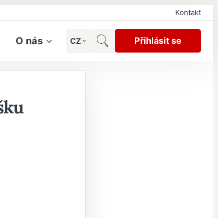
Kontakt
O nás
Přihlásit se
CZ
ášku