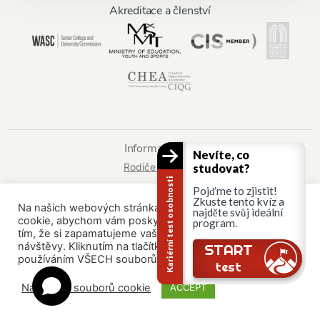
Akreditace a členství
Informace pro:
Nevíte, co
Rodiče a rodina
studovat?
Kariérní test osobnosti
Pojďme to zjistit!
Zkuste tento kvíz a
© AAU Prague 2015 - 2026 All rights reserved.
Na našich webových stránkách používáme soubory
najděte svůj ideální
cookie, abychom vám poskytli co nejrelevantnější služby
program.
tím, že si zapamatujeme vaše preference a opakované
návštěvy. Kliknutím na tlačítko "Přijmout" souhlasíte s
START
používáním VŠECH souborů cookie.
test
Nastavení souborů cookie
ACCEPT