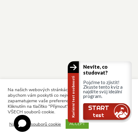
Nevíte, co
studovat?
Kariérní test osobnosti
Pojďme to zjistit!
Zkuste tento kvíz a
Na našich webových stránkách používáme soubory cookie,
najděte svůj ideální
abychom vám poskytli co nejrelevantnější služby tím, že si
program.
zapamatujeme vaše preference a opakované návštěvy.
Kliknutím na tlačítko "Přijmout" souhlasíte s používáním
START
VŠECH souborů cookie.
test
Nastavení souborů cookie
ACCEPT