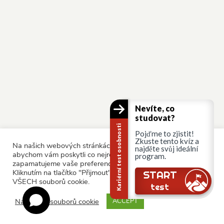
Nevíte, co
studovat?
Kariérní test osobnosti
Pojďme to zjistit!
Zkuste tento kvíz a
Na našich webových stránkách používáme soubory cookie,
najděte svůj ideální
abychom vám poskytli co nejrelevantnější služby tím, že si
program.
zapamatujeme vaše preference a opakované návštěvy.
Kliknutím na tlačítko "Přijmout" souhlasíte s používáním
START
VŠECH souborů cookie.
test
Nastavení souborů cookie
ACCEPT